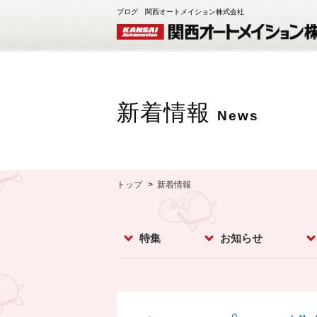
ブログ 関西オートメイション株式会社
新着情報
News
トップ
新着情報
特集
お知らせ
レベルスイッチ
レベルメータ
フローセンサ
コンベア周辺機器
ダストモニター
流量計
分析計
オプション
お知らせ
イベント
新製品