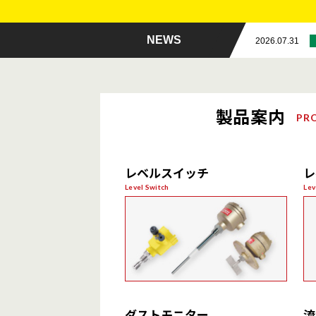
NEWS
2026.07.31
製品案内
PR
レベルスイッチ
レ
Level Switch
Lev
粉体用
ダストモニター
流