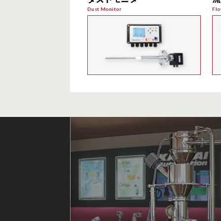
液体用
Dust Monitor
Flo
粉体用・液体用
エレクトロダイナミック式
ダイナミックオパシティ方式
フォワードライトスキャッタ式
バックライトスキャッタ式