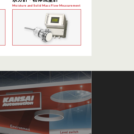
フロースイッチ
Moisture and Solid Mass Flow Measurement
スピードディテクタスイッチ
リーク式レベルスイッチ
チルト式レベルスイッチ
高周波方式粉・粒体水分計
粉・粒体流量計
乾燥固体用粉・粒体流量計