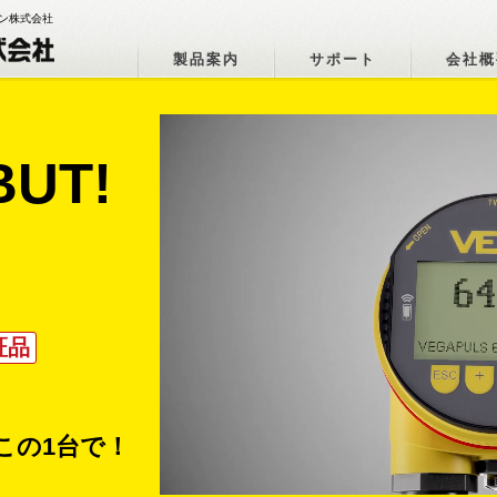
ョン株式会社
製品案内
サポート
会社概
UT!
証品
この1台で！