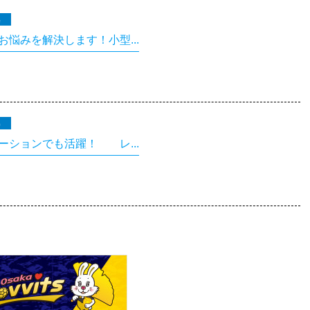
集
悩みを解決します！小型...
集
ーションでも活躍！ レ...