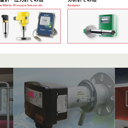
非接触式
パーティクル式
w Meter /Pressure Sensor etc
Analyzer
サブマリーン式流量計
酸素濃度計
非接触超音波流量計
ガス分析計
超音波界面レベル計
超音波濃度計
圧力計(PRO)
圧力計(BASIC)