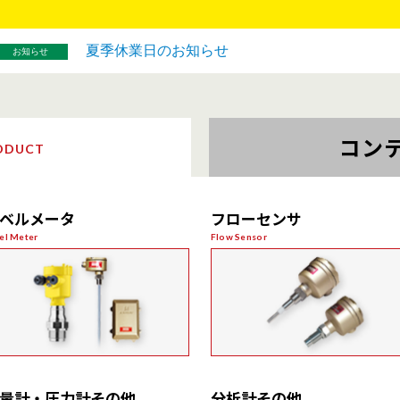
夏季休業日のお知らせ
お知らせ
コン
ODUCT
ベルメータ
フローセンサ
el Meter
Flow Sensor
接触式
マイクロウェーブ式
量計・圧力計その他
分析計その他