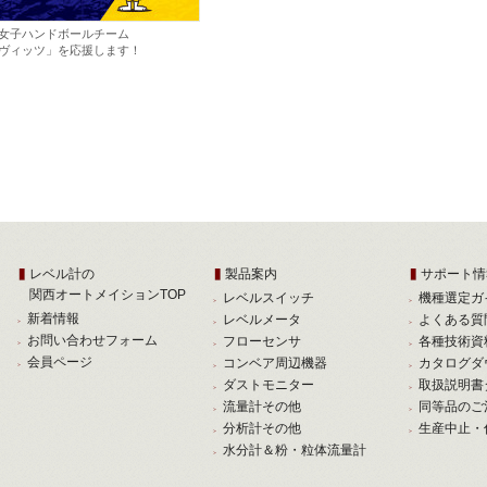
女子ハンドボールチーム
ヴィッツ」を応援します！
レベル計の
製品案内
サポート情
関西オートメイションTOP
レベルスイッチ
機種選定ガ
新着情報
レベルメータ
よくある質
お問い合わせフォーム
フローセンサ
各種技術資
会員ページ
コンベア周辺機器
カタログダ
ダストモニター
取扱説明書
流量計その他
同等品のご
分析計その他
生産中止・
水分計＆粉・粒体流量計