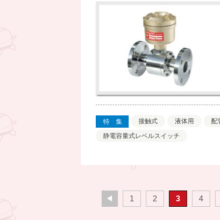
接触式
液体用
配
特集
静電容量式レベルスイッチ
1
2
3
4