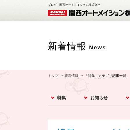
ブログ 関西オートメイション株式会社
新着情報
News
トップ
新着情報
「特集」カテゴリ記事一覧
特集
お知らせ
レベルスイッチ
レベルメータ
フローセンサ
コンベア周辺機器
ダストモニター
流量計
分析計
オプション
お知らせ
イベント
新製品