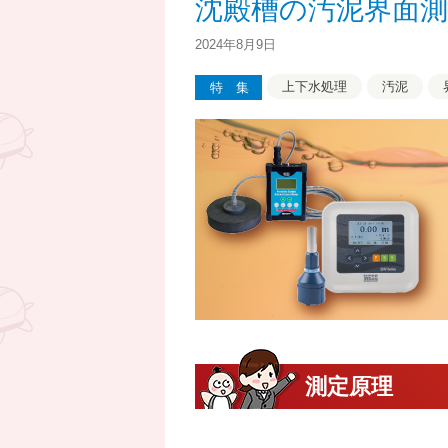
沈殿槽の汚泥界面測定
2024年8月9日
上下水処理
汚泥
特集
測定原理