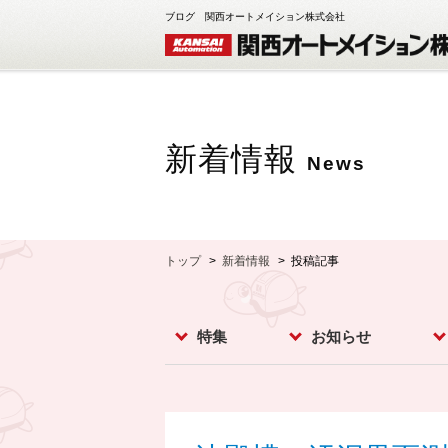
ブログ 関西オートメイション株式会社
新着情報
News
トップ
新着情報
投稿記事
特集
お知らせ
レベルスイッチ
レベルメータ
フローセンサ
コンベア周辺機器
ダストモニター
流量計
分析計
オプション
お知らせ
イベント
新製品