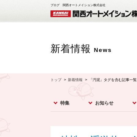
ブログ 関西オートメイション株式会社
新着情報
News
トップ
新着情報
「汚泥」タグを含む記事一覧
特集
お知らせ
レベルスイッチ
レベルメータ
フローセンサ
コンベア周辺機器
ダストモニター
流量計
分析計
オプション
お知らせ
イベント
新製品