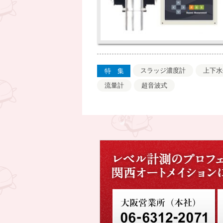
スラッジ濃度計
上下水
特集
流量計
超音波式