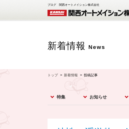
ブログ 関西オートメイション株式会社
新着情報
News
トップ
新着情報
投稿記事
特集
お知らせ
レベルスイッチ
レベルメータ
フローセンサ
コンベア周辺機器
ダストモニター
流量計
分析計
オプション
お知らせ
イベント
新製品