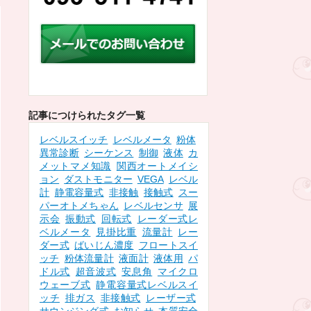
記事につけられたタグ一覧
レベルスイッチ
レベルメータ
粉体
異常診断
シーケンス
制御
液体
カ
メットマメ知識
関西オートメイシ
ョン
ダストモニター
VEGA
レベル
計
静電容量式
非接触
接触式
スー
パーオトメちゃん
レベルセンサ
展
示会
振動式
回転式
レーダー式レ
ベルメータ
見掛比重
流量計
レー
ダー式
ばいじん濃度
フロートスイ
ッチ
粉体流量計
液面計
液体用
パ
ドル式
超音波式
安息角
マイクロ
ウェーブ式
静電容量式レベルスイ
ッチ
排ガス
非接触式
レーザー式