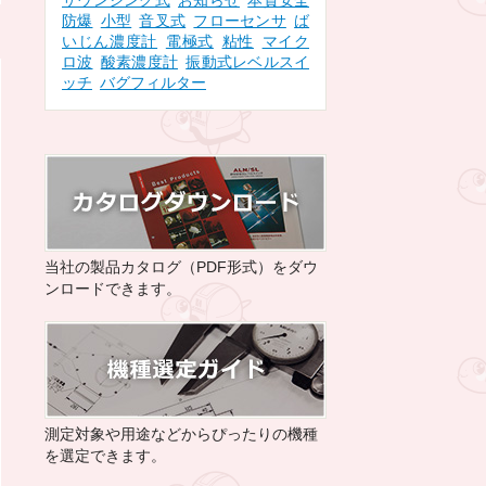
サウンジング式
お知らせ
本質安全
防爆
小型
音叉式
フローセンサ
ば
いじん濃度計
電極式
粘性
マイク
ロ波
酸素濃度計
振動式レベルスイ
ッチ
バグフィルター
当社の製品カタログ（PDF形式）をダウ
ンロードできます。
測定対象や用途などからぴったりの機種
を選定できます。