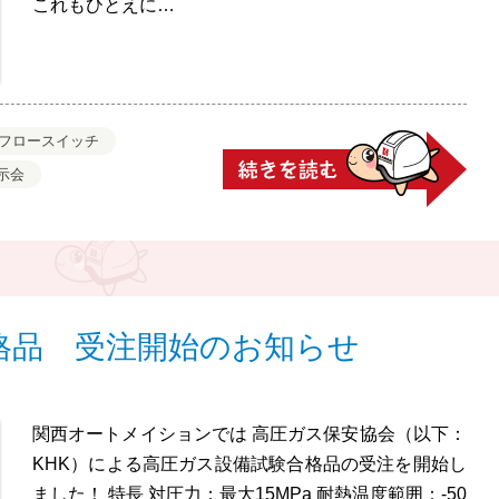
これもひとえに…
フロースイッチ
示会
格品 受注開始のお知らせ
関西オートメイションでは 高圧ガス保安協会（以下：
KHK）による高圧ガス設備試験合格品の受注を開始し
ました！ 特長 対圧力：最大15MPa 耐熱温度範囲：-50