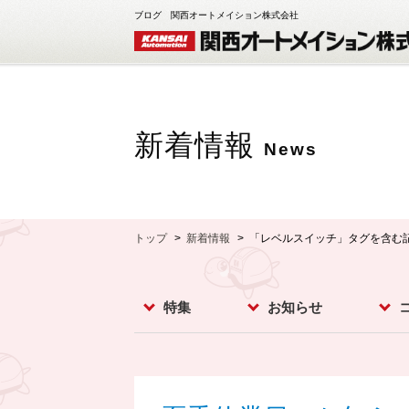
ブログ 関西オートメイション株式会社
新着情報
News
トップ
新着情報
「レベルスイッチ」タグを含む
特集
お知らせ
レベルスイッチ
レベルメータ
フローセンサ
コンベア周辺機器
ダストモニター
流量計
分析計
オプション
お知らせ
イベント
新製品
スー
カメ