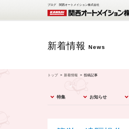
ブログ 関西オートメイション株式会社
新着情報
News
トップ
新着情報
投稿記事
特集
お知らせ
レベルスイッチ
レベルメータ
フローセンサ
コンベア周辺機器
ダストモニター
流量計
分析計
オプション
お知らせ
イベント
新製品