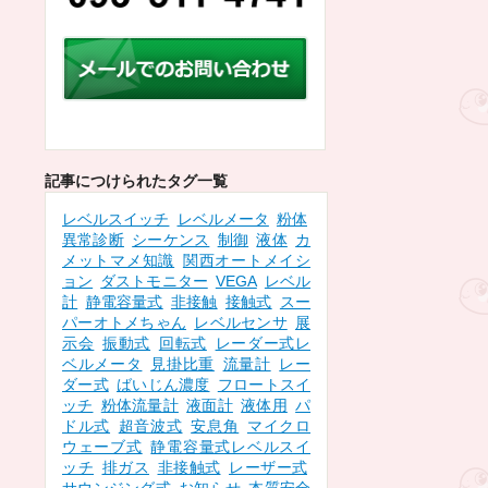
記事につけられたタグ一覧
レベルスイッチ
レベルメータ
粉体
異常診断
シーケンス
制御
液体
カ
メットマメ知識
関西オートメイシ
ョン
ダストモニター
VEGA
レベル
計
静電容量式
非接触
接触式
スー
パーオトメちゃん
レベルセンサ
展
示会
振動式
回転式
レーダー式レ
ベルメータ
見掛比重
流量計
レー
ダー式
ばいじん濃度
フロートスイ
ッチ
粉体流量計
液面計
液体用
パ
ドル式
超音波式
安息角
マイクロ
ウェーブ式
静電容量式レベルスイ
ッチ
排ガス
非接触式
レーザー式