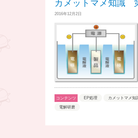
カメットマメ知識 
ん
2016年12月2日
EP処理
カメットマメ知
コンテンツ
電解研磨