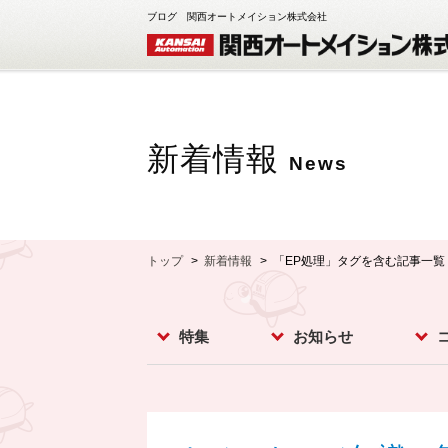
ブログ 関西オートメイション株式会社
新着情報
News
トップ
新着情報
「EP処理」タグを含む記事一覧
特集
お知らせ
レベルスイッチ
レベルメータ
フローセンサ
コンベア周辺機器
ダストモニター
流量計
分析計
オプション
お知らせ
イベント
新製品
スー
カメ