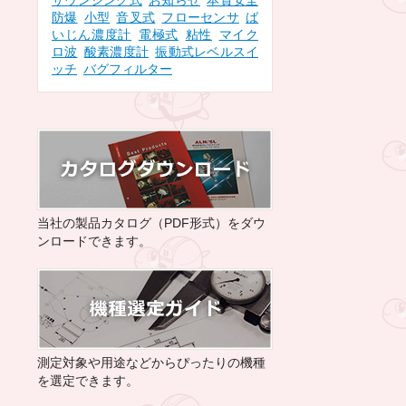
サウンジング式
お知らせ
本質安全
防爆
小型
音叉式
フローセンサ
ば
いじん濃度計
電極式
粘性
マイク
ロ波
酸素濃度計
振動式レベルスイ
ッチ
バグフィルター
当社の製品カタログ（PDF形式）をダウ
ンロードできます。
測定対象や用途などからぴったりの機種
を選定できます。