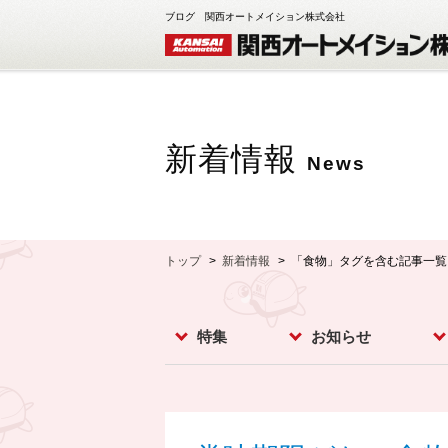
ブログ 関西オートメイション株式会社
新着情報
News
トップ
新着情報
「食物」タグを含む記事一覧
特集
お知らせ
レベルスイッチ
レベルメータ
フローセンサ
コンベア周辺機器
ダストモニター
流量計
分析計
オプション
お知らせ
イベント
新製品