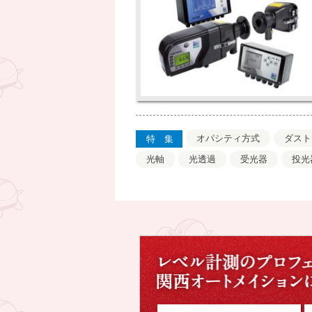
オパシティ方式
ダスト
特集
光軸
光透過
受光器
投光