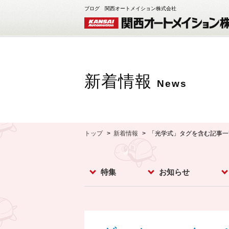
ブログ 関西オートメイション株式会社
新着情報
News
トップ
新着情報
「光学式」タグを含む記事一
特集
お知らせ
レベルスイッチ
レベルメータ
フローセンサ
コンベア周辺機器
ダストモニター
流量計
分析計
オプション
お知らせ
イベント
新製品