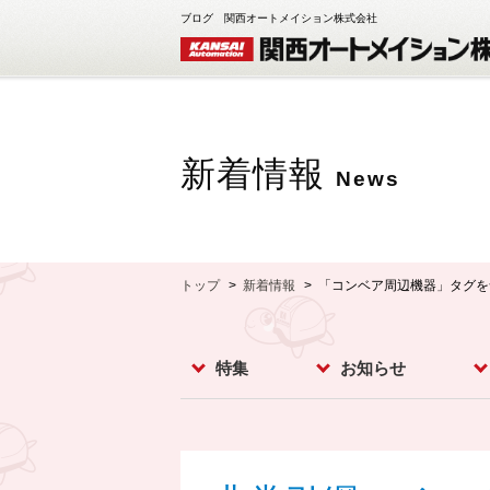
ブログ 関西オートメイション株式会社
新着情報
News
トップ
新着情報
「コンベア周辺機器」タグを
特集
お知らせ
レベルスイッチ
レベルメータ
フローセンサ
コンベア周辺機器
ダストモニター
流量計
分析計
オプション
お知らせ
イベント
新製品