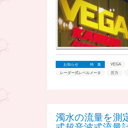
VEGA
お知らせ
特集
レーダー式レベルメータ
圧力
濁水の流量を測
式超音波式流量計 