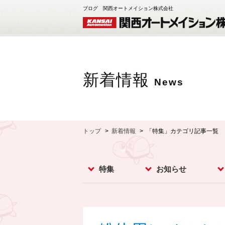
ブログ 関西オートメイション株式会社
新着情報
News
トップ
新着情報
「特集」カテゴリ記事一覧
特集
お知らせ
レベルスイッチ
レベルメータ
フローセンサ
コンベア周辺機器
ダストモニター
流量計
分析計
オプション
お知らせ
イベント
新製品