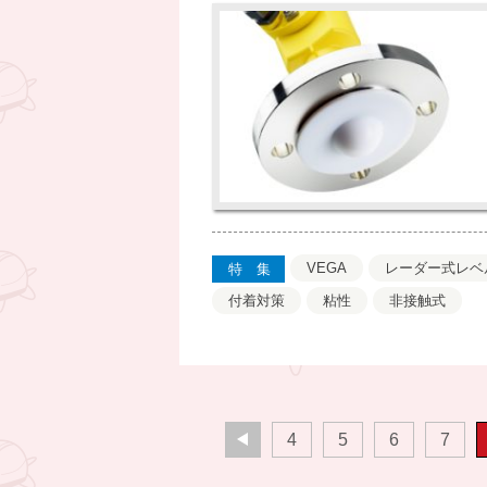
VEGA
レーダー式レベ
特集
付着対策
粘性
非接触式
4
5
6
7