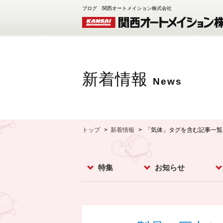
ブログ 関西オートメイション株式会社
新着情報
News
トップ
新着情報
「気体」タグを含む記事一覧
特集
お知らせ
レベルスイッチ
レベルメータ
フローセンサ
コンベア周辺機器
ダストモニター
流量計
分析計
オプション
お知らせ
イベント
新製品