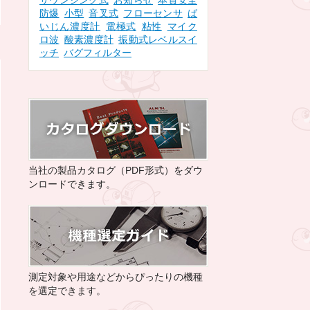
サウンジング式
お知らせ
本質安全
防爆
小型
音叉式
フローセンサ
ば
いじん濃度計
電極式
粘性
マイク
ロ波
酸素濃度計
振動式レベルスイ
ッチ
バグフィルター
当社の製品カタログ（PDF形式）をダウ
ンロードできます。
測定対象や用途などからぴったりの機種
を選定できます。