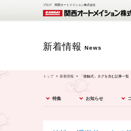
ブログ 関西オートメイション株式会社
新着情報
News
トップ
新着情報
「接触式」タグを含む記事一覧
特集
お知らせ
レベルスイッチ
レベルメータ
フローセンサ
コンベア周辺機器
ダストモニター
流量計
分析計
オプション
お知らせ
イベント
新製品
スー
カメ