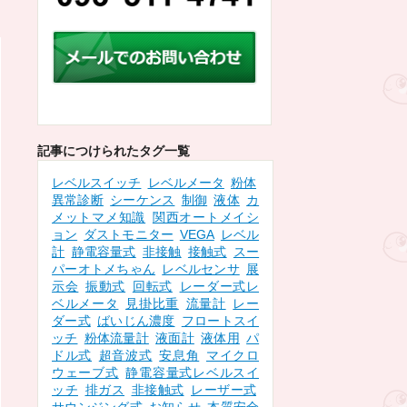
記事につけられたタグ一覧
レベルスイッチ
レベルメータ
粉体
異常診断
シーケンス
制御
液体
カ
メットマメ知識
関西オートメイシ
ョン
ダストモニター
VEGA
レベル
計
静電容量式
非接触
接触式
スー
パーオトメちゃん
レベルセンサ
展
示会
振動式
回転式
レーダー式レ
ベルメータ
見掛比重
流量計
レー
ダー式
ばいじん濃度
フロートスイ
ッチ
粉体流量計
液面計
液体用
パ
ドル式
超音波式
安息角
マイクロ
ウェーブ式
静電容量式レベルスイ
ッチ
排ガス
非接触式
レーザー式