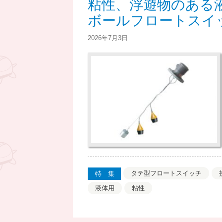
粘性、浮遊物のある
ん
ボールフロートスイッ
2026年7月3日
タテ型フロートスイッチ
特集
液体用
粘性