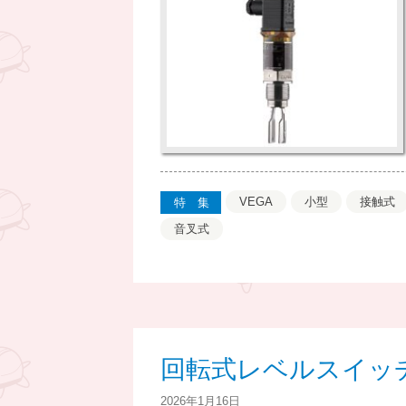
VEGA
小型
接触式
特集
音叉式
回転式レベルスイッ
2026年1月16日