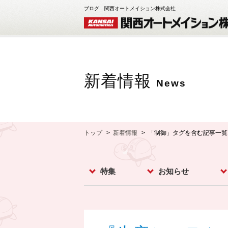
ブログ 関西オートメイション株式会社
新着情報
News
トップ
新着情報
「制御」タグを含む記事一覧
特集
お知らせ
レベルスイッチ
レベルメータ
フローセンサ
コンベア周辺機器
ダストモニター
流量計
分析計
オプション
お知らせ
イベント
新製品