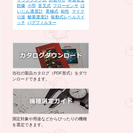
サウンジング式
お知らせ
本質安全
防爆
小型
音叉式
フローセンサ
ば
いじん濃度計
電極式
粘性
マイク
ロ波
酸素濃度計
振動式レベルスイ
ッチ
バグフィルター
当社の製品カタログ（PDF形式）をダウ
ンロードできます。
測定対象や用途などからぴったりの機種
を選定できます。