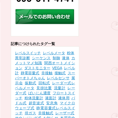
記事につけられたタグ一覧
レベルスイッチ
レベルメータ
粉体
異常診断
シーケンス
制御
液体
カ
メットマメ知識
関西オートメイシ
ョン
ダストモニター
VEGA
レベル
計
静電容量式
非接触
接触式
スー
パーオトメちゃん
レベルセンサ
展
示会
振動式
回転式
レーダー式レ
ベルメータ
見掛比重
流量計
レー
ダー式
ばいじん濃度
フロートスイ
ッチ
粉体流量計
液面計
液体用
パ
ドル式
超音波式
安息角
マイクロ
ウェーブ式
静電容量式レベルスイ
ッチ
排ガス
非接触式
レーザー式