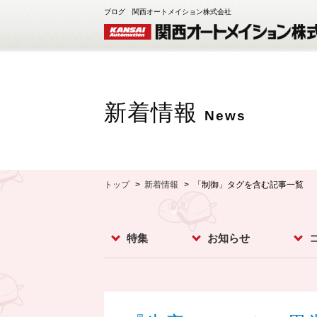
ブログ 関西オートメイション株式会社
新着情報
News
トップ
新着情報
「制御」タグを含む記事一覧
特集
お知らせ
レベルスイッチ
レベルメータ
フローセンサ
コンベア周辺機器
ダストモニター
流量計
分析計
オプション
お知らせ
イベント
新製品
スー
カメ