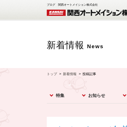
ブログ 関西オートメイション株式会社
新着情報
News
トップ
新着情報
投稿記事
特集
お知らせ
レベルスイッチ
レベルメータ
フローセンサ
コンベア周辺機器
ダストモニター
流量計
分析計
オプション
お知らせ
イベント
新製品