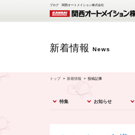
ブログ 関西オートメイション株式会社
新着情報
News
トップ
新着情報
投稿記事
特集
お知らせ
レベルスイッチ
レベルメータ
フローセンサ
コンベア周辺機器
ダストモニター
流量計
分析計
オプション
お知らせ
イベント
新製品