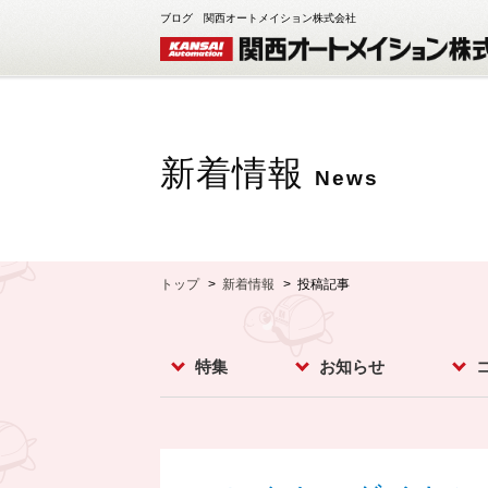
ブログ 関西オートメイション株式会社
新着情報
News
トップ
新着情報
投稿記事
特集
お知らせ
レベルスイッチ
レベルメータ
フローセンサ
コンベア周辺機器
ダストモニター
流量計
分析計
オプション
お知らせ
イベント
新製品
スー
カメ