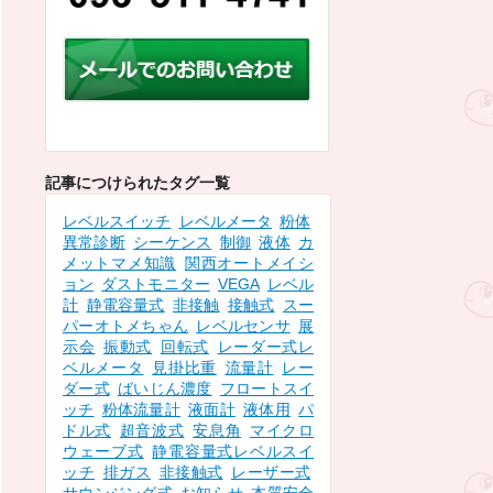
記事につけられたタグ一覧
レベルスイッチ
レベルメータ
粉体
異常診断
シーケンス
制御
液体
カ
メットマメ知識
関西オートメイシ
ョン
ダストモニター
VEGA
レベル
計
静電容量式
非接触
接触式
スー
パーオトメちゃん
レベルセンサ
展
示会
振動式
回転式
レーダー式レ
ベルメータ
見掛比重
流量計
レー
ダー式
ばいじん濃度
フロートスイ
ッチ
粉体流量計
液面計
液体用
パ
ドル式
超音波式
安息角
マイクロ
ウェーブ式
静電容量式レベルスイ
ッチ
排ガス
非接触式
レーザー式