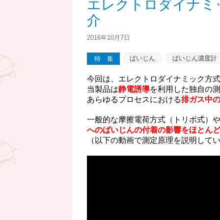
エレクトロダイナミ
ん
介
2016年10月7日
ばいじん
ばいじん濃度計
特集
今回は、エレクトロダイナミック方
当製品は
静電誘導
を利用した独自の
あらゆるプロセスにおける
排ガス中
一般的な摩擦電荷方式（トリボ式）
へのばいじんの付着の
影響をほとん
（以下の動画で測定原理を説明して