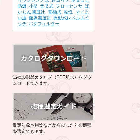
サウンジング式
お知らせ
本質安全
防爆
小型
音叉式
フローセンサ
ば
いじん濃度計
電極式
粘性
マイク
ロ波
酸素濃度計
振動式レベルスイ
ッチ
バグフィルター
当社の製品カタログ（PDF形式）をダウ
ンロードできます。
測定対象や用途などからぴったりの機種
を選定できます。