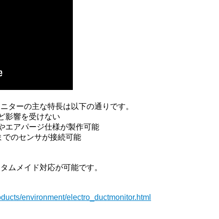
モニターの主な特長は以下の通りです。
ど影響を受けない
やエアパージ仕様が製作可能
台までのセンサが接続可能
スタムメイド対応が可能です。
oducts/environment/electro_ductmonitor.html