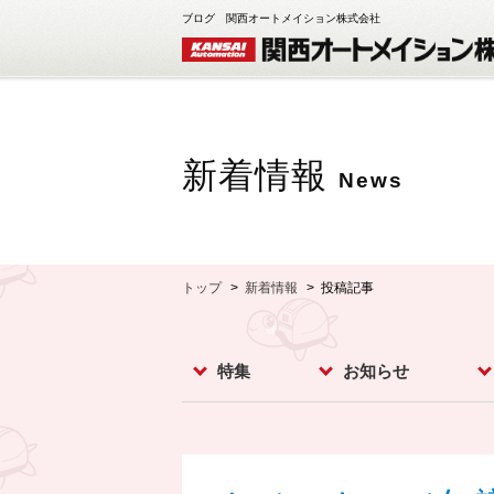
ブログ 関西オートメイション株式会社
新着情報
News
トップ
新着情報
投稿記事
特集
お知らせ
レベルスイッチ
レベルメータ
フローセンサ
コンベア周辺機器
ダストモニター
流量計
分析計
オプション
お知らせ
イベント
新製品