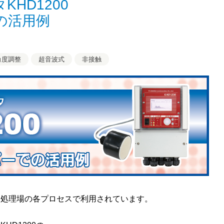
HD1200
の活用例
角度調整
超音波式
非接触
ミ処理場の各プロセスで利用されています。