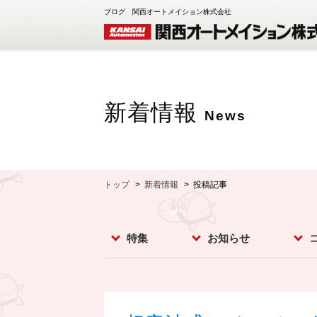
ブログ 関西オートメイション株式会社
新着情報
News
トップ
新着情報
投稿記事
特集
お知らせ
レベルスイッチ
レベルメータ
フローセンサ
コンベア周辺機器
ダストモニター
流量計
分析計
オプション
お知らせ
イベント
新製品
スー
カメ