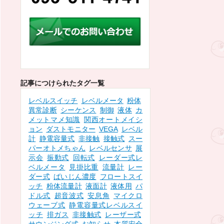
記事につけられたタグ一覧
レベルスイッチ
レベルメータ
粉体
異常診断
シーケンス
制御
液体
カ
メットマメ知識
関西オートメイシ
ョン
ダストモニター
VEGA
レベル
計
静電容量式
非接触
接触式
スー
パーオトメちゃん
レベルセンサ
展
示会
振動式
回転式
レーダー式レ
ベルメータ
見掛比重
流量計
レー
ダー式
ばいじん濃度
フロートスイ
ッチ
粉体流量計
液面計
液体用
パ
ドル式
超音波式
安息角
マイクロ
ウェーブ式
静電容量式レベルスイ
ッチ
排ガス
非接触式
レーザー式