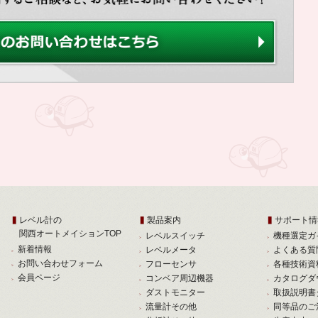
レベル計の
製品案内
サポート情
関西オートメイションTOP
レベルスイッチ
機種選定ガ
新着情報
レベルメータ
よくある質
お問い合わせフォーム
フローセンサ
各種技術資
会員ページ
コンベア周辺機器
カタログダ
ダストモニター
取扱説明書
流量計その他
同等品のご