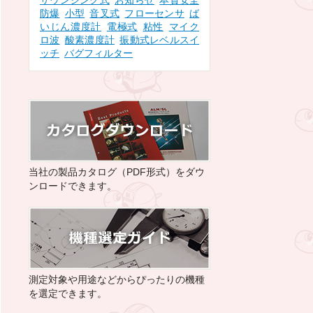
サウンジング式
お知らせ
本質安全
防爆
小型
音叉式
フローセンサ
ば
いじん濃度計
電極式
粘性
マイク
ロ波
酸素濃度計
振動式レベルスイ
ッチ
バグフィルター
当社の製品カタログ（PDF形式）をダウ
ンロードできます。
測定対象や用途などからぴったりの機種
を選定できます。