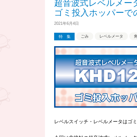
超音波式レベルメータK
ん
ゴミ投入ホッパーで
2021年6月4日
ごみ
レベルメータ
特集
レベルスイッチ・レベルメータはゴ