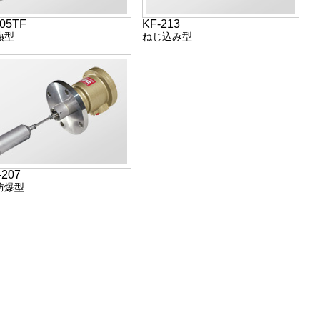
205TF
KF-213
熱型
ねじ込み型
-207
防爆型