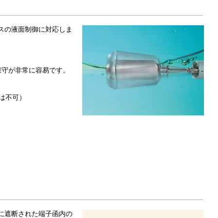
スの液面制御に対応しま
。
保守が非常に容易です。
は不可）
に遮断された端子函内の