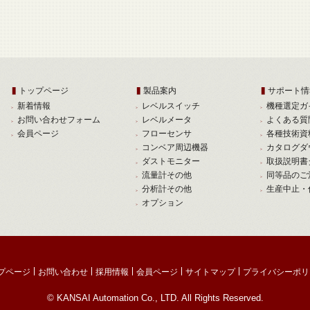
トップページ
製品案内
サポート情
新着情報
レベルスイッチ
機種選定ガ
お問い合わせフォーム
レベルメータ
よくある質
会員ページ
フローセンサ
各種技術資
コンベア周辺機器
カタログダ
ダストモニター
取扱説明書
流量計その他
同等品のご
分析計その他
生産中止・
オプション
プページ
お問い合わせ
採用情報
会員ページ
サイトマップ
プライバシーポリ
© KANSAI Automation Co., LTD. All Rights Reserved.