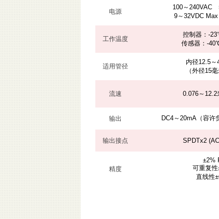
100～240VAC 5
电源
9～32VDC Ma
控制器：-23
工作温度
传感器：-40
内径12.5～
适用管径
（外径15毫
流速
0.076～12.
DC4～20mA（容许
输出
输出接点
SPDTx2 (AC
±2% 
可重复性±
精度
直线性±0