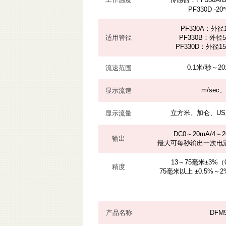
PF330D -2
PF330A：外径
适用管径
PF330B：外径5
PF330D：外径15
0.1米/秒～2
流速范围
m/sec、
显示流速
立方米、加仑、U
显示流量
DC0～20mA/4～2
输出
最大可每秒输出一次电流信
13～75毫米±3%（0
精度
75毫米以上 ±0.5%～2
产品名称
DFM5