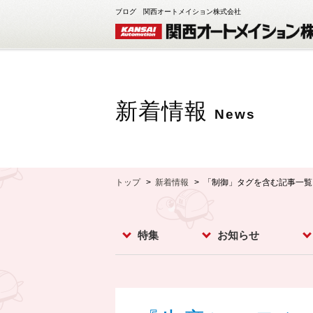
ブログ 関西オートメイション株式会社
新着情報
News
トップ
新着情報
「制御」タグを含む記事一覧
特集
お知らせ
レベルスイッチ
レベルメータ
フローセンサ
コンベア周辺機器
ダストモニター
流量計
分析計
オプション
お知らせ
イベント
新製品